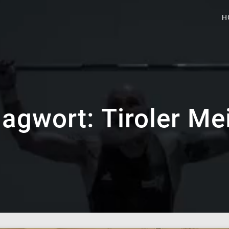
H
lagwort:
Tiroler Me