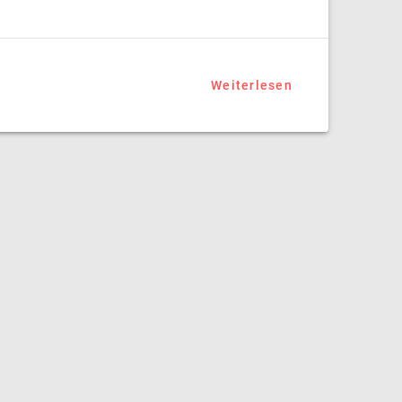
© 2026 Schwerathletik Club
Kroftlaggl. Erstellt mit WordPress und
dem
Materialis Theme
Weiterlesen