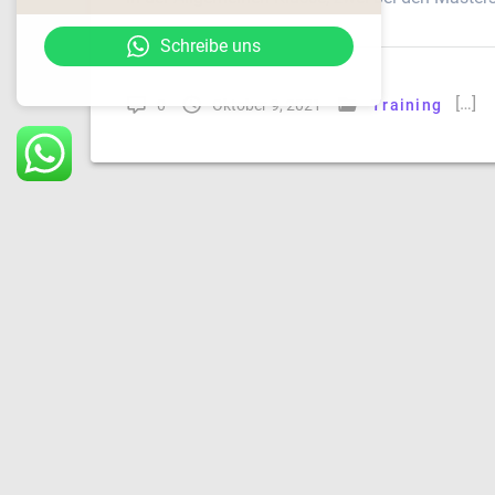
Schreibe uns
6322 Kirchbichl, Bauhofstrasse 5
www.sc-kroftlaggl.at
[…]
0
Oktober 9, 2021
Training