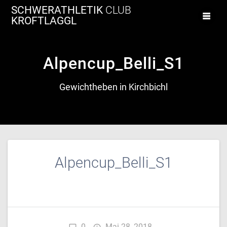
Zum
SCHWERATHLETIK
CLUB
Inhalt
KROFTLAGGL
springen
Alpencup_Belli_S1
Gewichtheben in Kirchbichl
Alpencup_Belli_S1
0
Mai 28, 2018