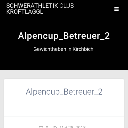
Zum
SCHWERATHLETIK
CLUB
Inhalt
KROFTLAGGL
springen
Alpencup_Betreuer_2
Gewichtheben in Kirchbichl
Alpencup_Betreuer_2
0
Mai 28, 2018