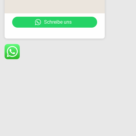
Schreibe uns
6322 Kirchbichl, Bauhofstrasse 5
www.sc-kroftlaggl.at