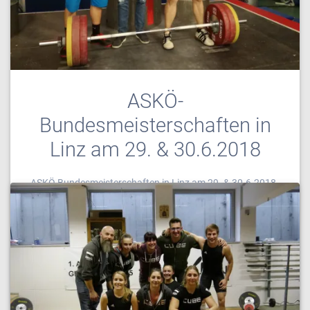
ASKÖ-
Bundesmeisterschaften in
Linz am 29. & 30.6.2018
ASKÖ Bundesmeisterschaften in Linz am 29. & 30.6.2018
[unitegallery ASKOE2018] Am Freitag und Samstag, den
29. und 30.Juni fanden in Linz die ASKÖ-
Bundesmeisterschaften der Männer und Frauen …
0
Juli 3, 2018